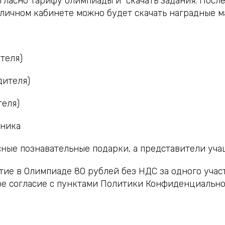
огласно тарифу олимпиады и скачать задания. Посл
в личном кабинете можно будет скачать наградные м
теля)
дителя)
теля)
тника
ные познавательные подарки, а представители уча
тие в Олимпиаде 80 рублей без НДС за одного участ
ое согласие с пунктами Политики Конфиденциально