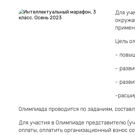
Для уче
окружа
примен
Цель о
- повы
- разв
- разв
-расши
Олимпиада проводится по заданиям, состав
Для участия в Олимпиаде представителю (уч
оплаты, оплатить организационный взнос с